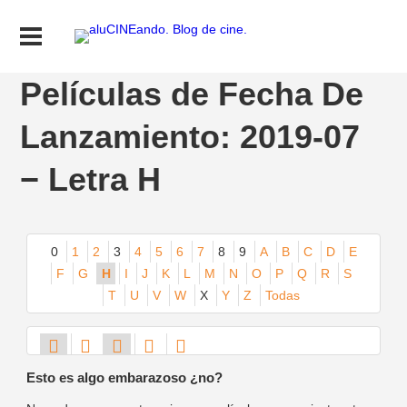
Películas de Fecha De
Lanzamiento: 2019-07
− Letra H
0
1
2
3
4
5
6
7
8
9
A
B
C
D
E
F
G
H
I
J
K
L
M
N
O
P
Q
R
S
T
U
V
W
X
Y
Z
Todas
Esto es algo embarazoso ¿no?