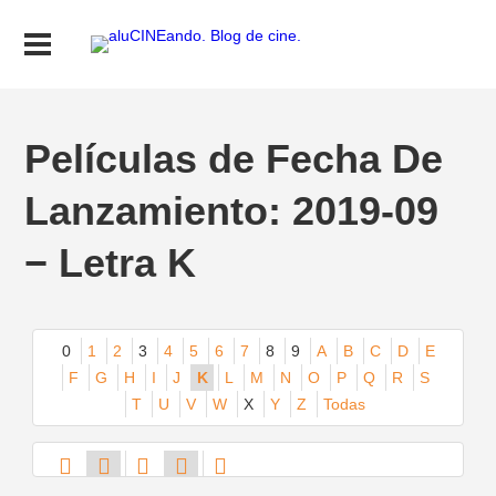
Películas de Fecha De
Lanzamiento: 2019-09
− Letra K
0
1
2
3
4
5
6
7
8
9
A
B
C
D
E
F
G
H
I
J
K
L
M
N
O
P
Q
R
S
T
U
V
W
X
Y
Z
Todas