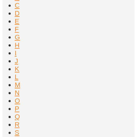
C
D
E
F
G
H
I
J
K
L
M
N
O
P
Q
R
S