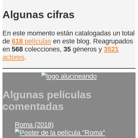
de
Películas
Algunas cifras
En este momento están catalogadas un total
de
618
películas
en este blog. Reagrupados
en
568
colecciones,
35
géneros y
3521
actores
.
Algunas películas
comentadas
Roma (2018)