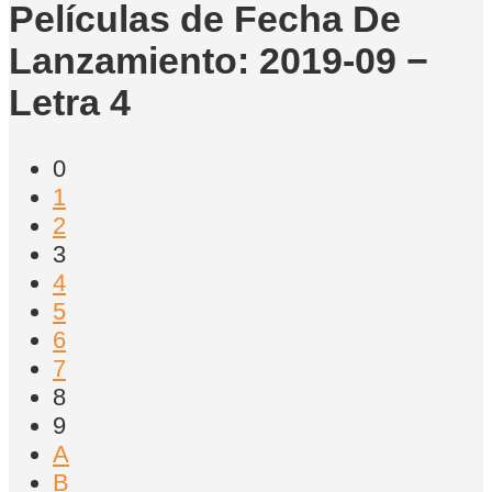
Películas de Fecha De
Lanzamiento: 2019-09 −
Letra 4
0
1
2
3
4
5
6
7
8
9
A
B