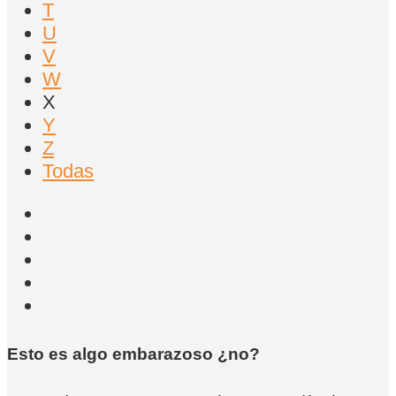
T
U
V
W
X
Y
Z
Todas
Esto es algo embarazoso ¿no?