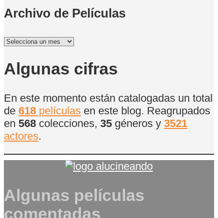
Archivo de Películas
Archivo
de
Películas
Algunas cifras
En este momento están catalogadas un total
de
618
películas
en este blog. Reagrupados
en
568
colecciones,
35
géneros y
3521
actores
.
Algunas películas
comentadas