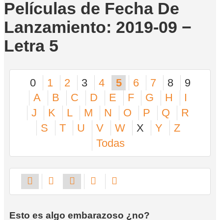
Películas de Fecha De
Lanzamiento: 2019-09 −
Letra 5
0
1
2
3
4
5
6
7
8
9
A
B
C
D
E
F
G
H
I
J
K
L
M
N
O
P
Q
R
S
T
U
V
W
X
Y
Z
Todas
Esto es algo embarazoso ¿no?