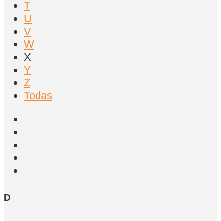
T
U
V
W
X
Y
Z
Todas
D