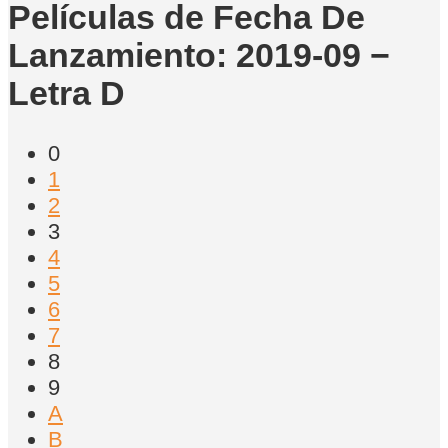
Películas de Fecha De
Lanzamiento: 2019-09 −
Letra D
0
1
2
3
4
5
6
7
8
9
A
B