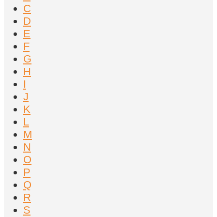
C
D
E
F
G
H
I
J
K
L
M
N
O
P
Q
R
S