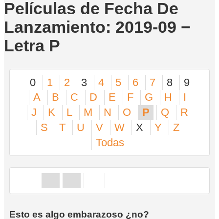
Películas de Fecha De
Lanzamiento: 2019-09 −
Letra P
0
1
2
3
4
5
6
7
8
9
A
B
C
D
E
F
G
H
I
J
K
L
M
N
O
P
Q
R
S
T
U
V
W
X
Y
Z
Todas
Esto es algo embarazoso ¿no?