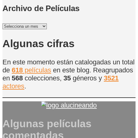
Archivo de Películas
Archivo
de
Películas
Algunas cifras
En este momento están catalogadas un total
de
618
películas
en este blog. Reagrupados
en
568
colecciones,
35
géneros y
3521
actores
.
Algunas películas
comentadas