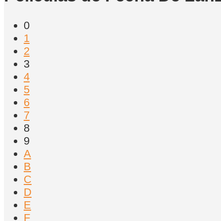
0
1
2
3
4
5
6
7
8
9
A
B
C
D
E
F