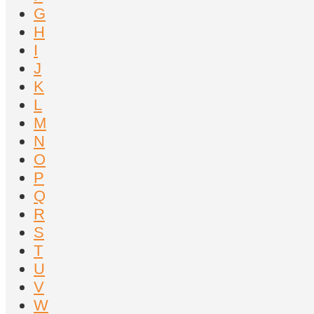
G
H
I
J
K
L
M
N
O
P
Q
R
S
T
U
V
W