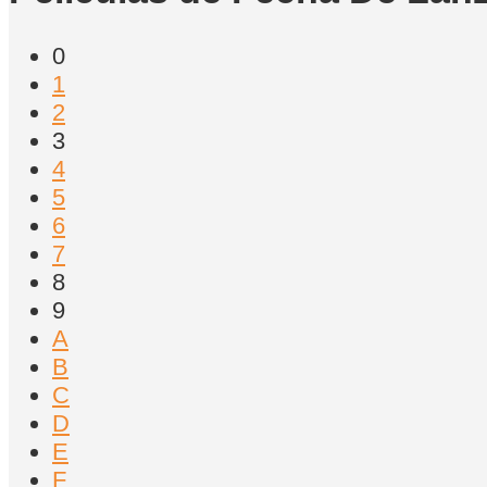
0
1
2
3
4
5
6
7
8
9
A
B
C
D
E
F