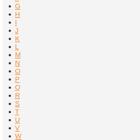
G
H
I
J
K
L
M
N
O
P
Q
R
S
T
U
V
W