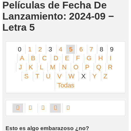
Películas de Fecha De
Lanzamiento: 2024-09 −
Letra 5
0
1
2
3
4
5
6
7
8
9
A
B
C
D
E
F
G
H
I
J
K
L
M
N
O
P
Q
R
S
T
U
V
W
X
Y
Z
Todas
Esto es algo embarazoso ¿no?