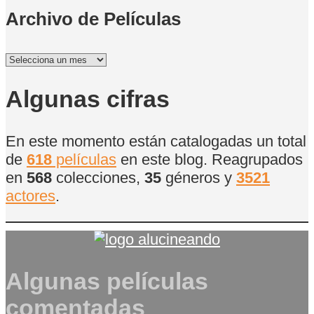
Archivo de Películas
Archivo
de
Películas
Algunas cifras
En este momento están catalogadas un total
de
618
películas
en este blog. Reagrupados
en
568
colecciones,
35
géneros y
3521
actores
.
Algunas películas
comentadas