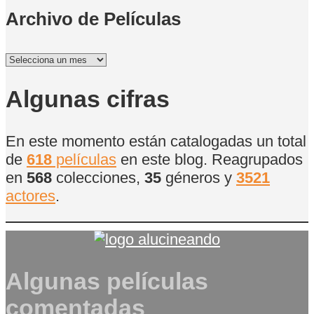
Archivo de Películas
Archivo
de
Películas
Algunas cifras
En este momento están catalogadas un total
de
618
películas
en este blog. Reagrupados
en
568
colecciones,
35
géneros y
3521
actores
.
Algunas películas
comentadas