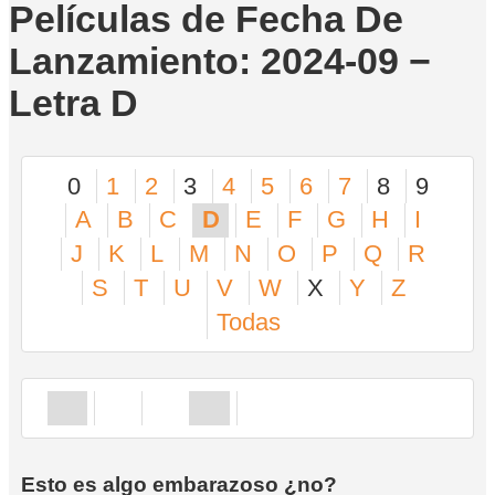
Películas de Fecha De
Lanzamiento: 2024-09 −
Letra D
0
1
2
3
4
5
6
7
8
9
A
B
C
D
E
F
G
H
I
J
K
L
M
N
O
P
Q
R
S
T
U
V
W
X
Y
Z
Todas
Esto es algo embarazoso ¿no?