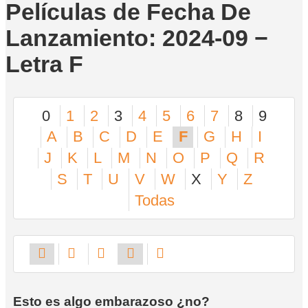
Películas de Fecha De
Lanzamiento: 2024-09 −
Letra F
0
1
2
3
4
5
6
7
8
9
A
B
C
D
E
F
G
H
I
J
K
L
M
N
O
P
Q
R
S
T
U
V
W
X
Y
Z
Todas
Esto es algo embarazoso ¿no?