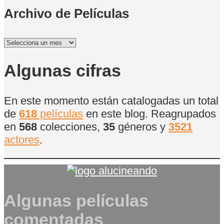
Archivo de Películas
Archivo
de
Películas
Algunas cifras
En este momento están catalogadas un total
de
618
películas
en este blog. Reagrupados
en
568
colecciones,
35
géneros y
3521
actores
.
Algunas películas
comentadas