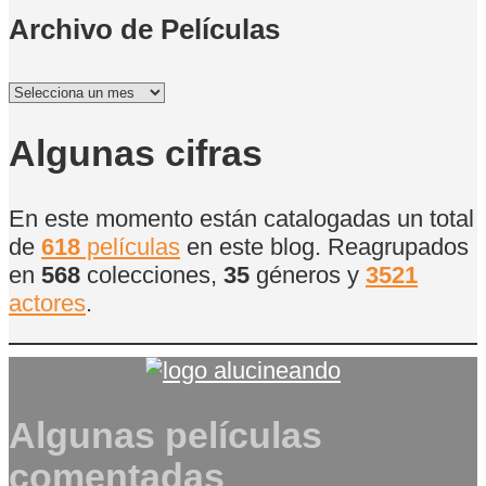
Archivo de Películas
Archivo
de
Películas
Algunas cifras
En este momento están catalogadas un total
de
618
películas
en este blog. Reagrupados
en
568
colecciones,
35
géneros y
3521
actores
.
Algunas películas
comentadas