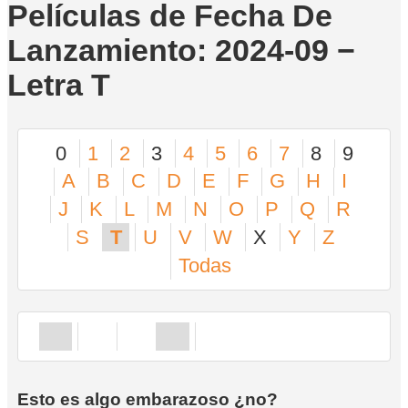
Películas de Fecha De
Lanzamiento: 2024-09 −
Letra T
0
1
2
3
4
5
6
7
8
9
A
B
C
D
E
F
G
H
I
J
K
L
M
N
O
P
Q
R
S
T
U
V
W
X
Y
Z
Todas
Esto es algo embarazoso ¿no?