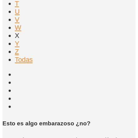
T
U
V
W
X
Y
Z
Todas
Esto es algo embarazoso ¿no?