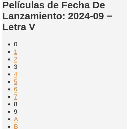
Películas de Fecha De
Lanzamiento: 2024-09 −
Letra V
0
1
2
3
4
5
6
7
8
9
A
B