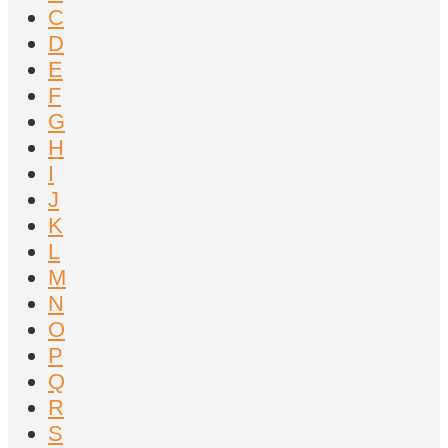
C
D
E
F
G
H
I
J
K
L
M
N
O
P
Q
R
S