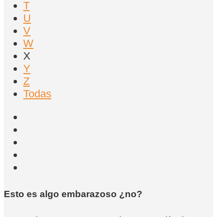
T
U
V
W
X
Y
Z
Todas
Esto es algo embarazoso ¿no?