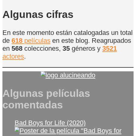
de
Películas
Algunas cifras
En este momento están catalogadas un total
de
618
películas
en este blog. Reagrupados
en
568
colecciones,
35
géneros y
3521
actores
.
Algunas películas
comentadas
Bad Boys for Life (2020)