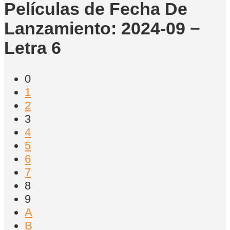
Películas de Fecha De
Lanzamiento: 2024-09 −
Letra 6
0
1
2
3
4
5
6
7
8
9
A
B