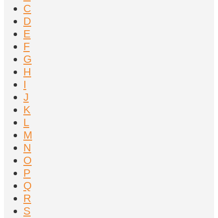
C
D
E
F
G
H
I
J
K
L
M
N
O
P
Q
R
S