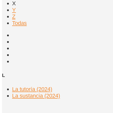
X
Y
Z
Todas
L
La tutoría (2024)
La sustancia (2024)