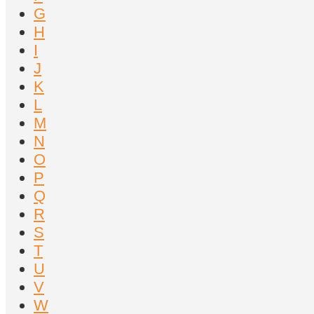
G
H
I
J
K
L
M
N
O
P
Q
R
S
T
U
V
W