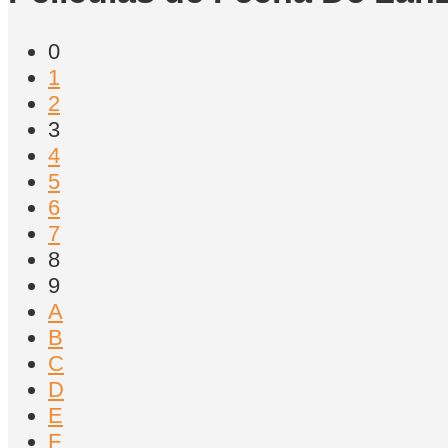
0
1
2
3
4
5
6
7
8
9
A
B
C
D
E
F