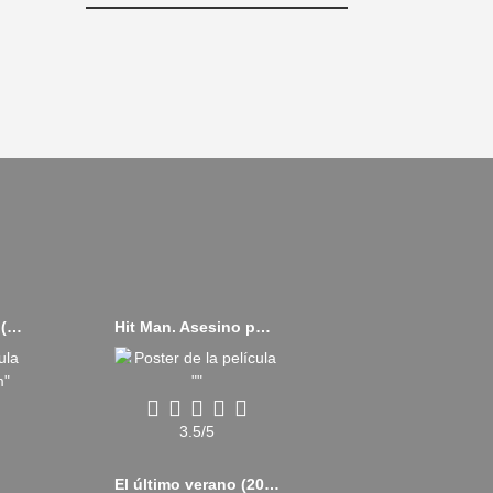
Sound of Freedom (2023)
Hit Man. Asesino por casualidad (2023)
3.5/5
El último verano (2023)