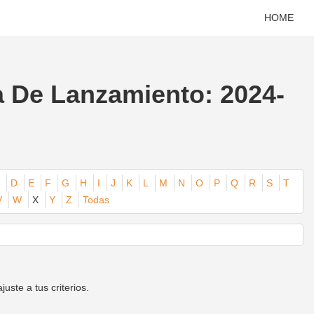
HOME
a De Lanzamiento: 2024-
D
E
F
G
H
I
J
K
L
M
N
O
P
Q
R
S
T
V
W
X
Y
Z
Todas
ste a tus criterios.