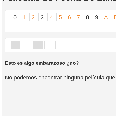
0
1
2
3
4
5
6
7
8
9
A
Esto es algo embarazoso ¿no?
No podemos encontrar ninguna película que se