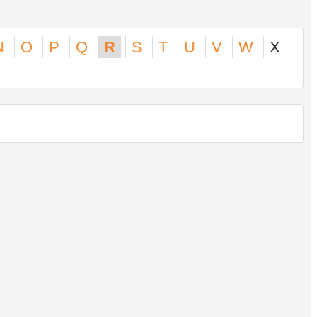
N
O
P
Q
R
S
T
U
V
W
X