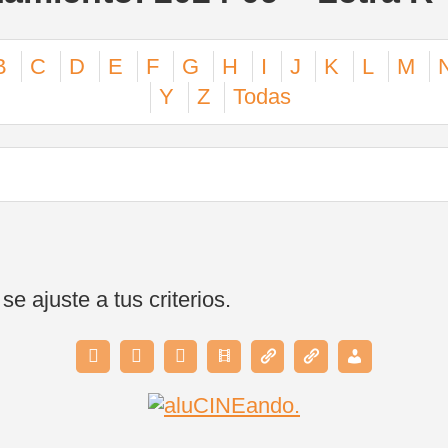
B
C
D
E
F
G
H
I
J
K
L
M
Y
Z
Todas
 ajuste a tus criterios.