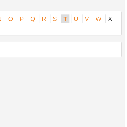
N
O
P
Q
R
S
T
U
V
W
X