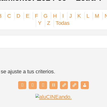
B
C
D
E
F
G
H
I
J
K
L
M
Y
Z
Todas
 ajuste a tus criterios.