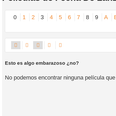
0
1
2
3
4
5
6
7
8
9
A
Esto es algo embarazoso ¿no?
No podemos encontrar ninguna película que se