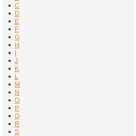
C
D
E
F
G
H
I
J
K
L
M
N
O
P
Q
R
S