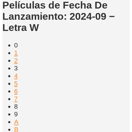
Películas de Fecha De
Lanzamiento: 2024-09 −
Letra W
0
1
2
3
4
5
6
7
8
9
A
B