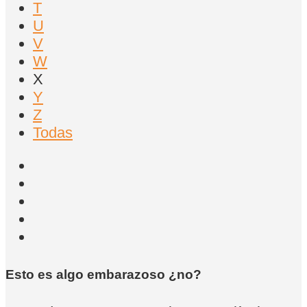
T
U
V
W
X
Y
Z
Todas
Esto es algo embarazoso ¿no?