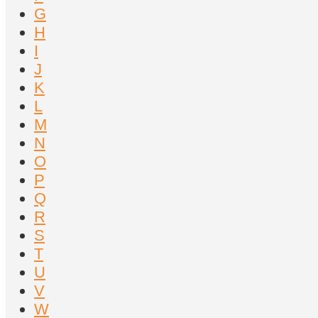
G
H
I
J
K
L
M
N
O
P
Q
R
S
T
U
V
W