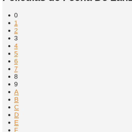
0
1
2
3
4
5
6
7
8
9
A
B
C
D
E
F