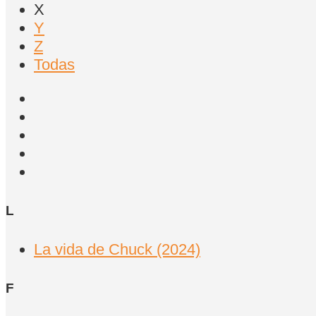
X
Y
Z
Todas
L
La vida de Chuck (2024)
F