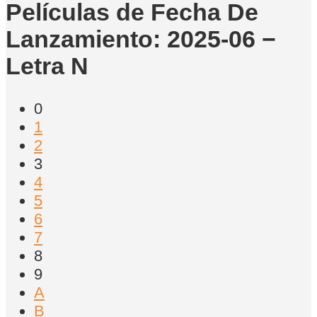
Películas de Fecha De
Lanzamiento: 2025-06 −
Letra N
0
1
2
3
4
5
6
7
8
9
A
B