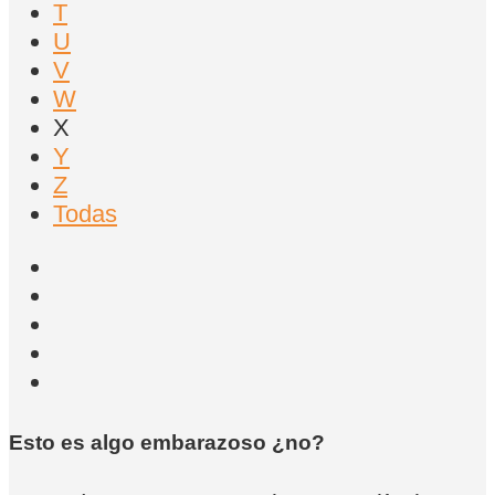
T
U
V
W
X
Y
Z
Todas
Esto es algo embarazoso ¿no?