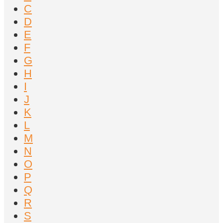
C
D
E
F
G
H
I
J
K
L
M
N
O
P
Q
R
S