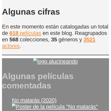
de
Películas
Algunas cifras
En este momento están catalogadas un total
de
618
películas
en este blog. Reagrupados
en
568
colecciones,
35
géneros y
3521
actores
.
Algunas películas
comentadas
No matarás (2020)