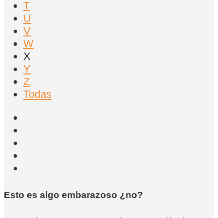
T
U
V
W
X
Y
Z
Todas
Esto es algo embarazoso ¿no?