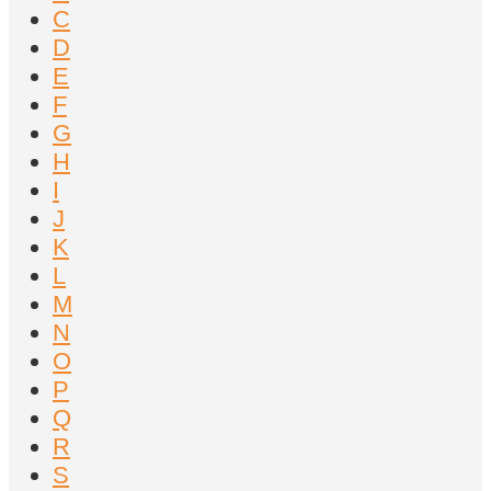
C
D
E
F
G
H
I
J
K
L
M
N
O
P
Q
R
S