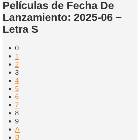
Películas de Fecha De
Lanzamiento: 2025-06 −
Letra S
0
1
2
3
4
5
6
7
8
9
A
B