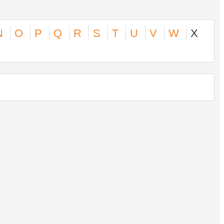
N
O
P
Q
R
S
T
U
V
W
X