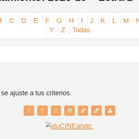
B
C
D
E
F
G
H
I
J
K
L
M
Y
Z
Todas
 ajuste a tus criterios.