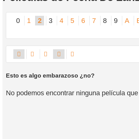
0
1
2
3
4
5
6
7
8
9
A
Esto es algo embarazoso ¿no?
No podemos encontrar ninguna película que se