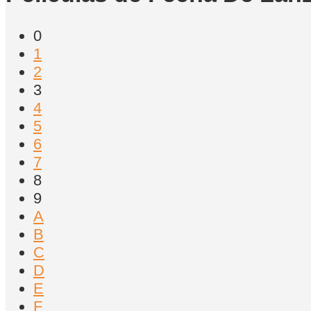
0
1
2
3
4
5
6
7
8
9
A
B
C
D
E
F