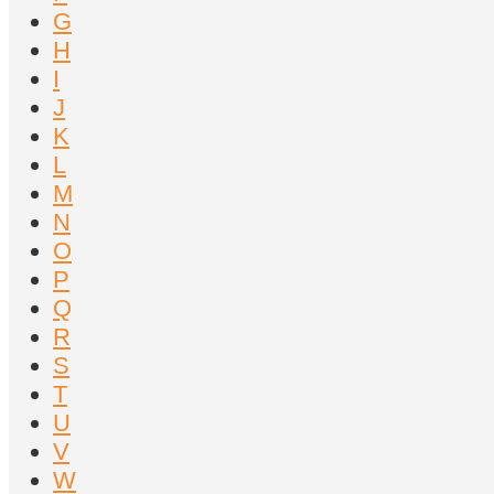
G
H
I
J
K
L
M
N
O
P
Q
R
S
T
U
V
W