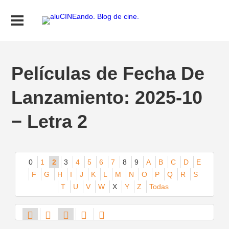
Películas de Fecha De
Lanzamiento: 2025-10
− Letra 2
0
1
2
3
4
5
6
7
8
9
A
B
C
D
E
F
G
H
I
J
K
L
M
N
O
P
Q
R
S
T
U
V
W
X
Y
Z
Todas