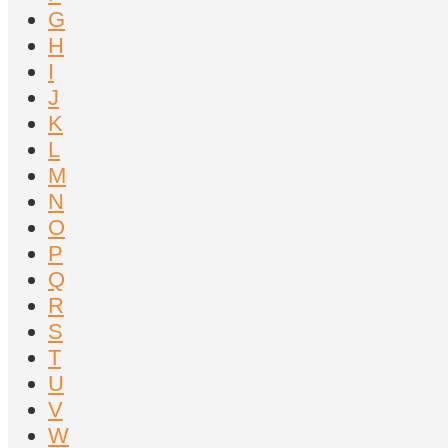
G
H
I
J
K
L
M
N
O
P
Q
R
S
T
U
V
W