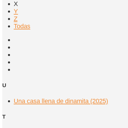
X
Y
Z
Todas
U
Una casa llena de dinamita (2025)
T