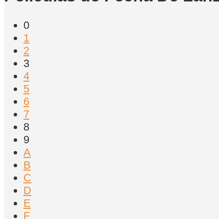
0
1
2
3
4
5
6
7
8
9
A
B
C
D
E
F