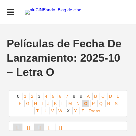
Películas de Fecha De
Lanzamiento: 2025-10
− Letra O
0
1
2
3
4
5
6
7
8
9
A
B
C
D
E
F
G
H
I
J
K
L
M
N
O
P
Q
R
S
T
U
V
W
X
Y
Z
Todas