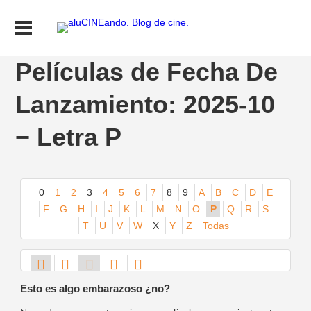
Películas de Fecha De
Lanzamiento: 2025-10
− Letra P
0
1
2
3
4
5
6
7
8
9
A
B
C
D
E
F
G
H
I
J
K
L
M
N
O
P
Q
R
S
T
U
V
W
X
Y
Z
Todas
Esto es algo embarazoso ¿no?