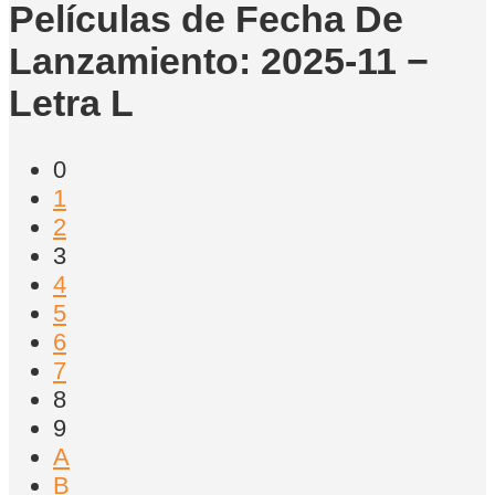
Películas de Fecha De
Lanzamiento: 2025-11 −
Letra L
0
1
2
3
4
5
6
7
8
9
A
B