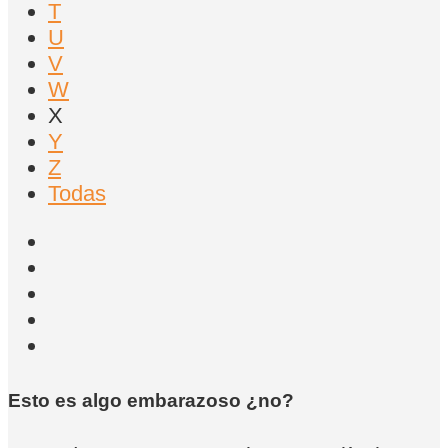
T
U
V
W
X
Y
Z
Todas
Esto es algo embarazoso ¿no?