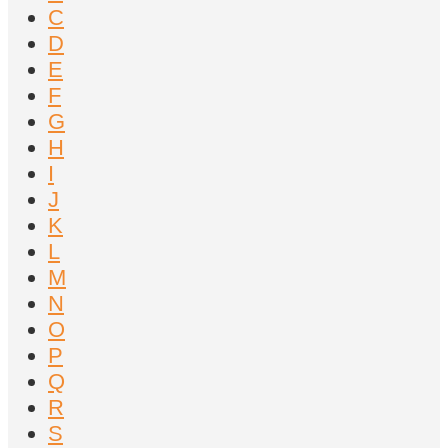
C
D
E
F
G
H
I
J
K
L
M
N
O
P
Q
R
S