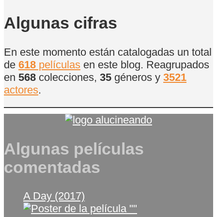
de
Películas
Algunas cifras
En este momento están catalogadas un total
de
618
películas
en este blog. Reagrupados
en
568
colecciones,
35
géneros y
3521
actores
.
Algunas películas
comentadas
A Day (2017)