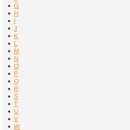
G
H
I
J
K
L
M
N
O
P
Q
R
S
T
U
V
W