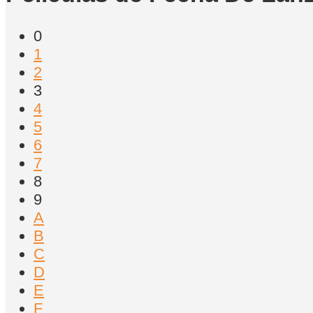
0
1
2
3
4
5
6
7
8
9
A
B
C
D
E
F