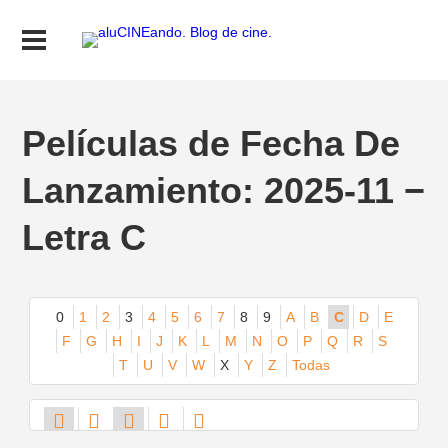
Películas de Fecha De
Lanzamiento: 2025-11 −
Letra C
0
1
2
3
4
5
6
7
8
9
A
B
C
D
E
F
G
H
I
J
K
L
M
N
O
P
Q
R
S
T
U
V
W
X
Y
Z
Todas