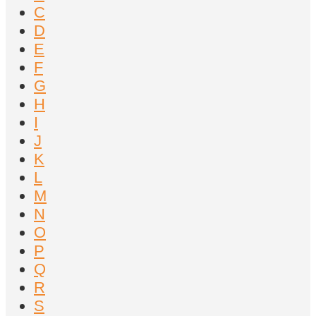
C
D
E
F
G
H
I
J
K
L
M
N
O
P
Q
R
S