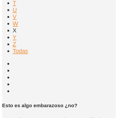
T
U
V
W
X
Y
Z
Todas
Esto es algo embarazoso ¿no?