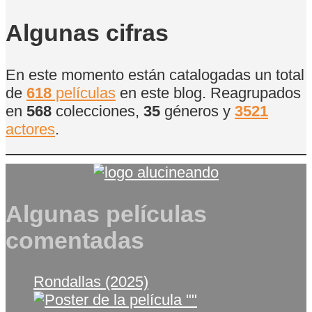
de
Películas
Algunas cifras
En este momento están catalogadas un total
de
618
películas
en este blog. Reagrupados
en
568
colecciones,
35
géneros y
3521
actores
.
Algunas películas
comentadas
Rondallas (2025)