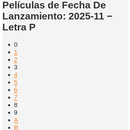
Películas de Fecha De
Lanzamiento: 2025-11 −
Letra P
0
1
2
3
4
5
6
7
8
9
A
B