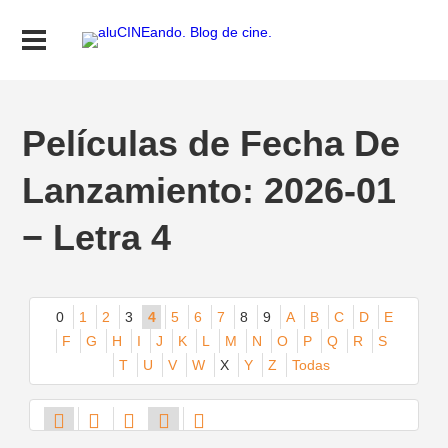
Películas de Fecha De
Lanzamiento: 2026-01
− Letra 4
0
1
2
3
4
5
6
7
8
9
A
B
C
D
E
F
G
H
I
J
K
L
M
N
O
P
Q
R
S
T
U
V
W
X
Y
Z
Todas