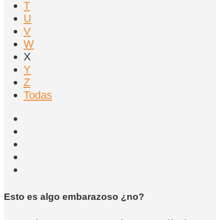
T
U
V
W
X
Y
Z
Todas
Esto es algo embarazoso ¿no?