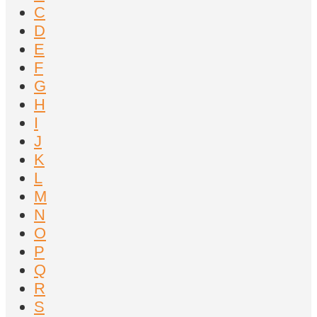
C
D
E
F
G
H
I
J
K
L
M
N
O
P
Q
R
S