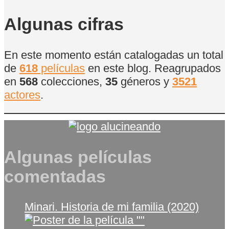
de
Películas
Algunas cifras
En este momento están catalogadas un total
de
618
películas
en este blog. Reagrupados
en
568
colecciones,
35
géneros y
3521
actores
.
Algunas películas
comentadas
Minari. Historia de mi familia (2020)