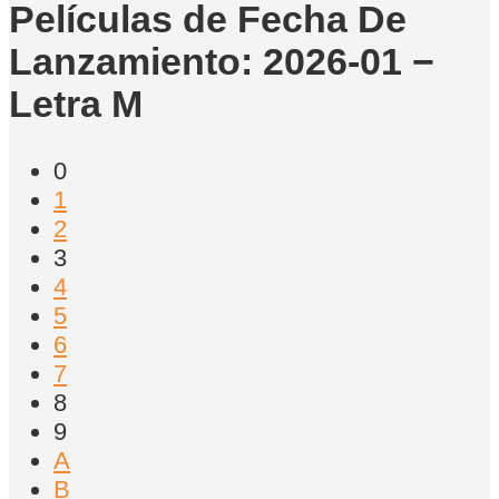
Películas de Fecha De
Lanzamiento: 2026-01 −
Letra M
0
1
2
3
4
5
6
7
8
9
A
B