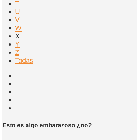
T
U
V
W
X
Y
Z
Todas
Esto es algo embarazoso ¿no?