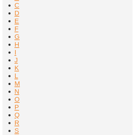
C
D
E
F
G
H
I
J
K
L
M
N
O
P
Q
R
S