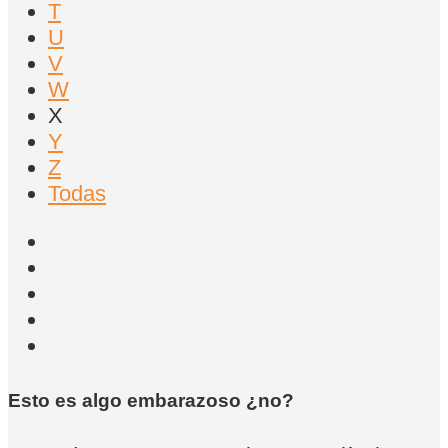
T
U
V
W
X
Y
Z
Todas
Esto es algo embarazoso ¿no?