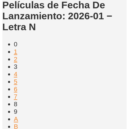
Películas de Fecha De
Lanzamiento: 2026-01 −
Letra N
0
1
2
3
4
5
6
7
8
9
A
B