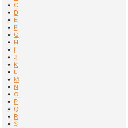
C
D
E
F
G
H
I
J
K
L
M
N
O
P
Q
R
S