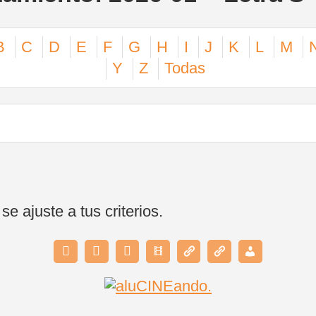
B
C
D
E
F
G
H
I
J
K
L
M
Y
Z
Todas
 ajuste a tus criterios.