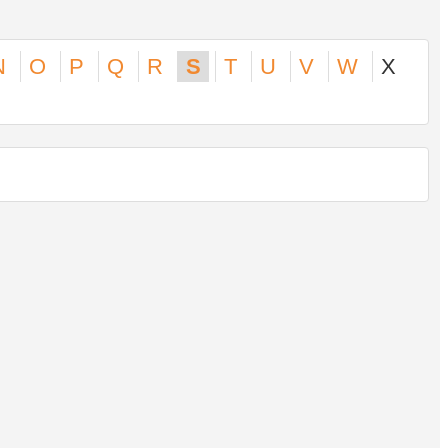
N
O
P
Q
R
S
T
U
V
W
X