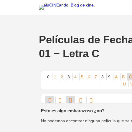
Películas de Fech
01 − Letra C
0
1
2
3
4
5
6
7
8
9
A
B
C
U
Esto es algo embarazoso ¿no?
No podemos encontrar ninguna película que se aju