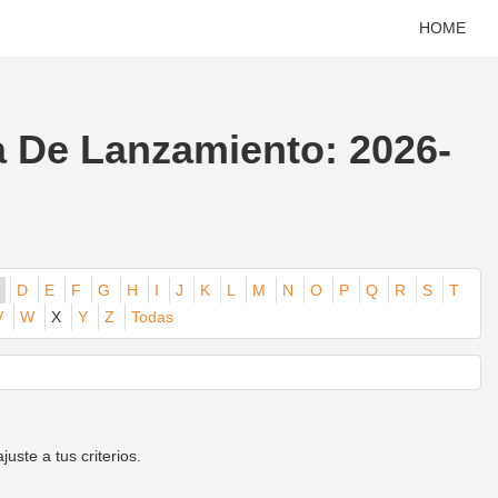
HOME
a De Lanzamiento: 2026-
D
E
F
G
H
I
J
K
L
M
N
O
P
Q
R
S
T
V
W
X
Y
Z
Todas
ste a tus criterios.