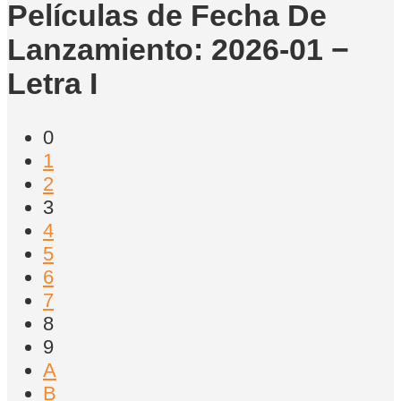
Películas de Fecha De
Lanzamiento: 2026-01 −
Letra I
0
1
2
3
4
5
6
7
8
9
A
B