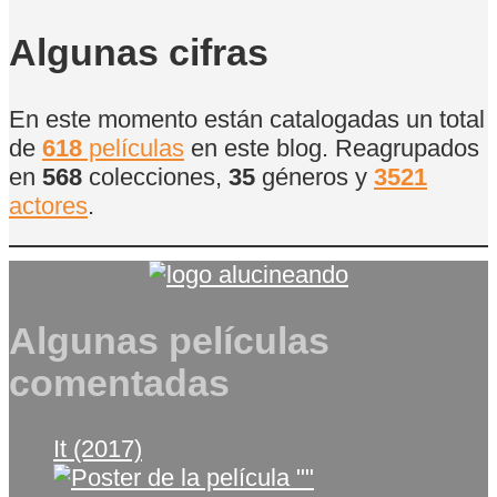
de
Películas
Algunas cifras
En este momento están catalogadas un total
de
618
películas
en este blog. Reagrupados
en
568
colecciones,
35
géneros y
3521
actores
.
Algunas películas
comentadas
It (2017)