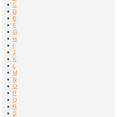
C
D
E
F
G
H
I
J
K
L
M
N
O
P
Q
R
S