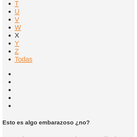
T
U
V
W
X
Y
Z
Todas
Esto es algo embarazoso ¿no?