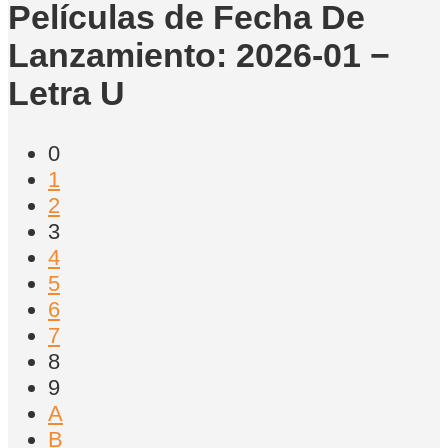
Películas de Fecha De
Lanzamiento: 2026-01 −
Letra U
0
1
2
3
4
5
6
7
8
9
A
B