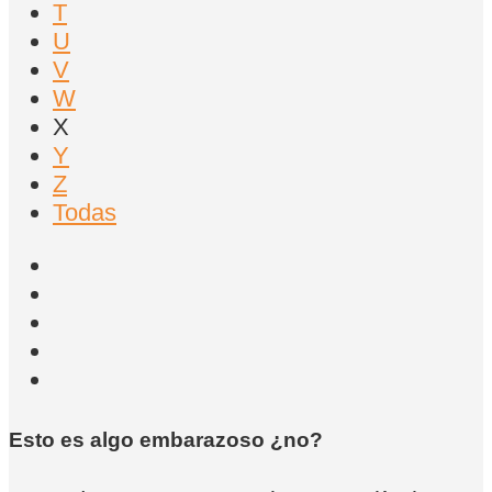
T
U
V
W
X
Y
Z
Todas
Esto es algo embarazoso ¿no?