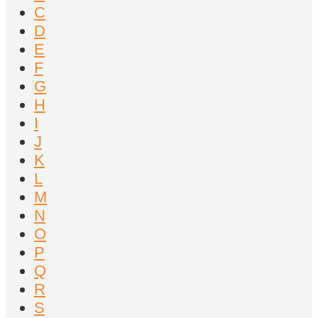
C
D
E
F
G
H
I
J
K
L
M
N
O
P
Q
R
S