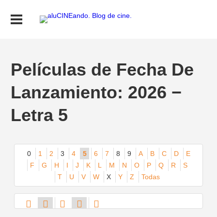
Películas de Fecha De
Lanzamiento: 2026 −
Letra 5
0
1
2
3
4
5
6
7
8
9
A
B
C
D
E
F
G
H
I
J
K
L
M
N
O
P
Q
R
S
T
U
V
W
X
Y
Z
Todas