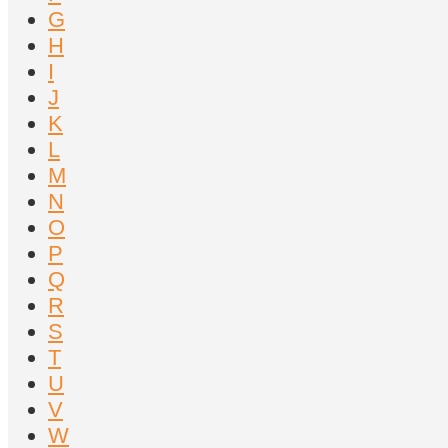
G
H
I
J
K
L
M
N
O
P
Q
R
S
T
U
V
W