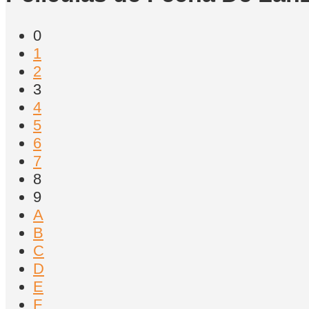
0
1
2
3
4
5
6
7
8
9
A
B
C
D
E
F