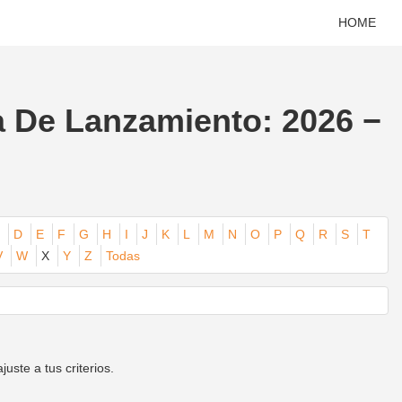
HOME
a De Lanzamiento: 2026 −
D
E
F
G
H
I
J
K
L
M
N
O
P
Q
R
S
T
V
W
X
Y
Z
Todas
ste a tus criterios.