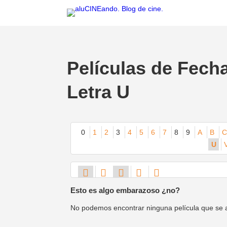
Películas de Fech
Letra U
0
1
2
3
4
5
6
7
8
9
A
B
C
U
Esto es algo embarazoso ¿no?
No podemos encontrar ninguna película que se aju