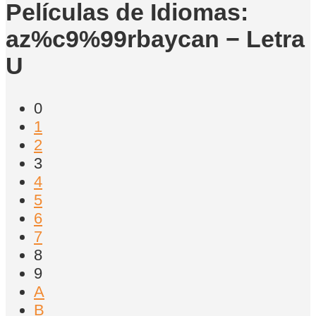
Películas de Idiomas:
az%c9%99rbaycan − Letra
U
0
1
2
3
4
5
6
7
8
9
A
B