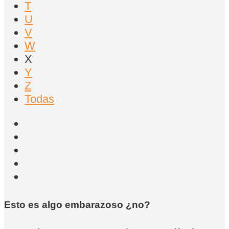
T
U
V
W
X
Y
Z
Todas
Esto es algo embarazoso ¿no?