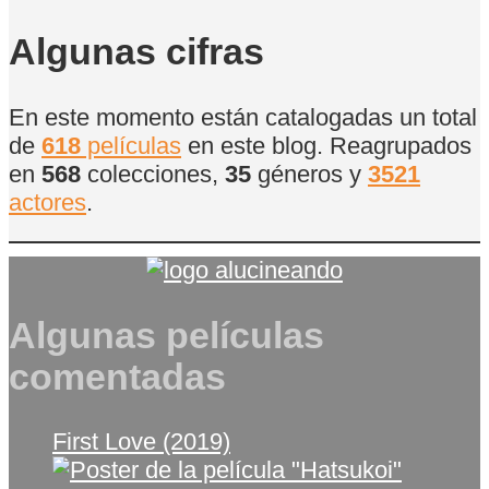
de
Películas
Algunas cifras
En este momento están catalogadas un total
de
618
películas
en este blog. Reagrupados
en
568
colecciones,
35
géneros y
3521
actores
.
Algunas películas
comentadas
First Love (2019)