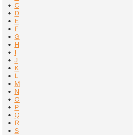
C
D
E
F
G
H
I
J
K
L
M
N
O
P
Q
R
S