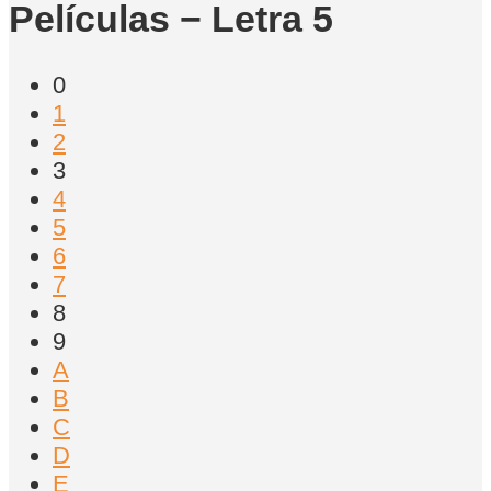
Películas − Letra 5
0
1
2
3
4
5
6
7
8
9
A
B
C
D
E