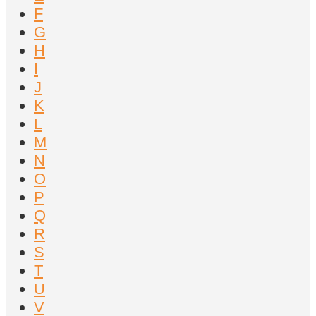
F
G
H
I
J
K
L
M
N
O
P
Q
R
S
T
U
V