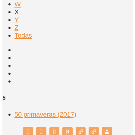
W
X
Y
Z
Todas
5
50 primaveras (2017)