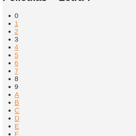
0
1
2
3
4
5
6
7
8
9
A
B
C
D
E
F