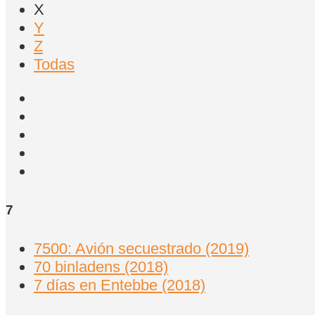
X
Y
Z
Todas
7
7500: Avión secuestrado (2019)
70 binladens (2018)
7 días en Entebbe (2018)