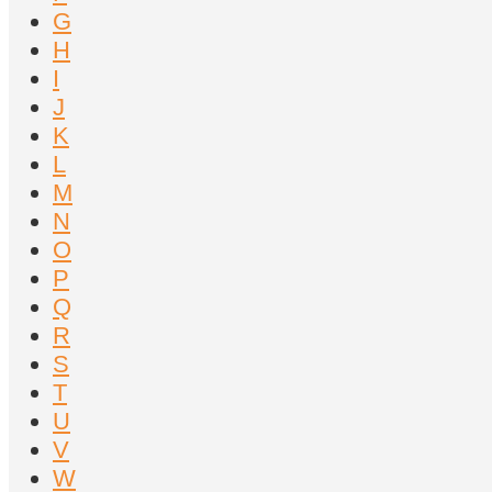
G
H
I
J
K
L
M
N
O
P
Q
R
S
T
U
V
W