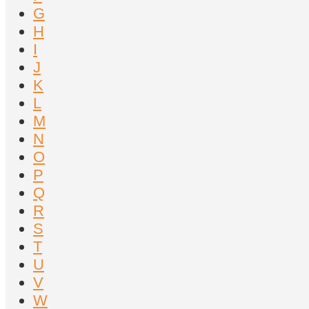
G
H
I
J
K
L
M
N
O
P
Q
R
S
T
U
V
W