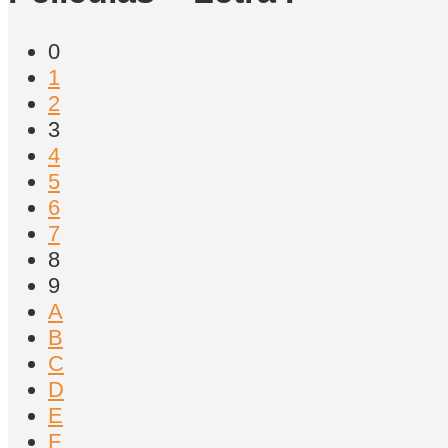
0
1
2
3
4
5
6
7
8
9
A
B
C
D
E
F