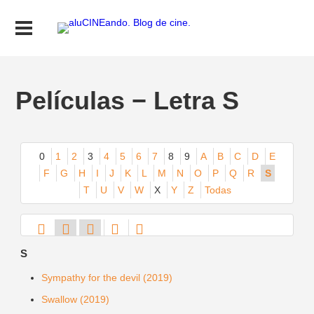
Películas − Letra S
0
1
2
3
4
5
6
7
8
9
A
B
C
D
E
F
G
H
I
J
K
L
M
N
O
P
Q
R
S
T
U
V
W
X
Y
Z
Todas
S
Sympathy for the devil (2019)
Swallow (2019)