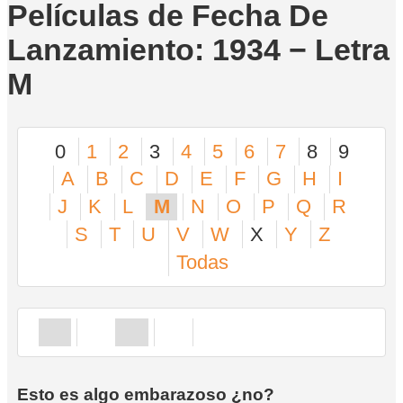
Películas de Fecha De
Lanzamiento: 1934 − Letra
M
0
1
2
3
4
5
6
7
8
9
A
B
C
D
E
F
G
H
I
J
K
L
M
N
O
P
Q
R
S
T
U
V
W
X
Y
Z
Todas
Esto es algo embarazoso ¿no?