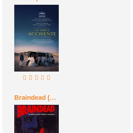
Braindead (Tu madre se ha comido a mi perro) (1992)