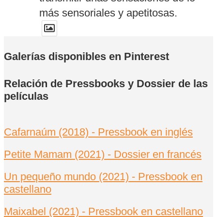
más sensoriales y apetitosas.
Galerías disponibles en Pinterest
Twitter
1
1
Relación de Pressbooks y Dossier de las
películas
homecinemaniaco
@homecinemaniaco
·
3 Jul
Cafarnaúm (2018) - Pressbook en inglés
Si te apetece un buen thriller en
toda regla, no te pierdas este
Petite Mamam (2021) - Dossier en francés
magnífico rompecabezas con un
Un pequeño mundo (2021) - Pressbook en
guion muy elaborado mediante
castellano
vidas cruzadas que no te va a
defraudar. Su ajustado reparto y su
Maixabel (2021) - Pressbook en castellano