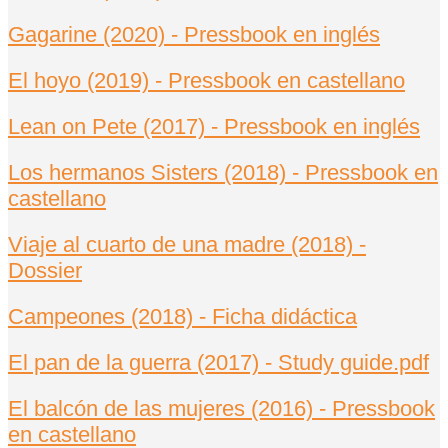
acertada producción en un entorno
Gagarine (2020) - Pressbook en inglés
rural ayudan a que la sensación
final sea muy positiva.
El hoyo (2019) - Pressbook en castellano
Lean on Pete (2017) - Pressbook en inglés
Twitter
2
Los hermanos Sisters (2018) - Pressbook en
castellano
Cargar más
Viaje al cuarto de una madre (2018) -
Dossier
Campeones (2018) - Ficha didáctica
El pan de la guerra (2017) - Study guide.pdf
El balcón de las mujeres (2016) - Pressbook
en castellano